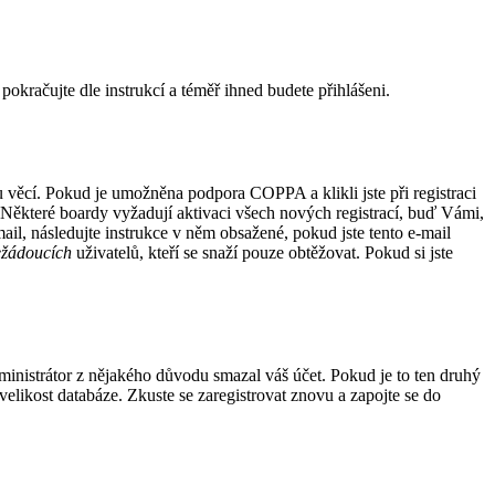
, pokračujte dle instrukcí a téměř ihned budete přihlášeni.
u věcí. Pokud je umožněna podpora COPPA a klikli jste při registraci
. Některé boardy vyžadují aktivaci všech nových registrací, buď Vámi,
ail, následujte instrukce v něm obsažené, pokud jste tento e-mail
ežádoucích
uživatelů, kteří se snaží pouze obtěžovat. Pokud si jste
dministrátor z nějakého důvodu smazal váš účet. Pokud je to ten druhý
 velikost databáze. Zkuste se zaregistrovat znovu a zapojte se do