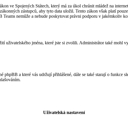
kon ve Spojených Státech, který má za úkol chránit mládež na internet
ákonných zástupců, aby tyto data uložil. Tento zákon však platí pouze v ju
B Teams nemůže a nebude poskytovat právni podporu v jakémkoliv ko
ití uživatelského jména, které jste si zvolili. Administrátor také mohl 
né phpBB a které vás udržují přihlášené, dále se také starají o funkce 
ihlašováním.
Uživatelská nastavení