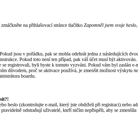
zmáčkněte na přihlašovací stránce tlačítko
Zapomněl jsem svoje heslo
 Pokud jsou v pořádku, pak se mohla odehrát jedna z následujících dvo
instrukce. Pokud toto není ten případ, pak váš účet musí být aktivován
e se registrovali, byli byste k tomuto vyzváni. Pokud vám byl zaslán e-m
Jedním důvodem, proč se aktivace používá, je zmenšit možnost výskytu
n
ministrátora boardu.
sit?!
 heslo (zkontrolujte e-mail, který jste obdrželi při registraci) nebo a
 pravidelně odstraňují uživatelé, kteří ničím nepřispěli, aby se zmenšila