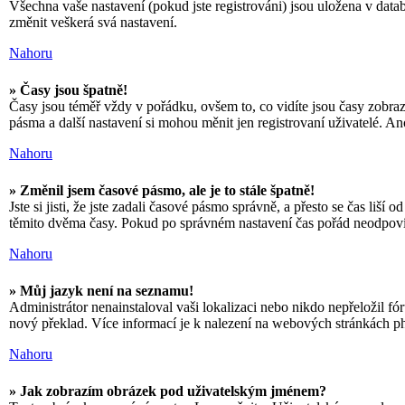
Všechna vaše nastavení (pokud jste registrováni) jsou uložena v dat
změnit veškerá svá nastavení.
Nahoru
» Časy jsou špatně!
Časy jsou téměř vždy v pořádku, ovšem to, co vidíte jsou časy zobra
pásma a další nastavení si mohou měnit jen registrovaní uživatelé.
Nahoru
» Změnil jsem časové pásmo, ale je to stále špatně!
Jste si jisti, že jste zadali časové pásmo správně, a přesto se čas li
těmito dvěma časy. Pokud po správném nastavení čas pořád neodpovíd
Nahoru
» Můj jazyk není na seznamu!
Administrátor nenainstaloval vaši lokalizaci nebo nikdo nepřeložil f
nový překlad. Více informací je k nalezení na webových stránkách p
Nahoru
» Jak zobrazím obrázek pod uživatelským jménem?