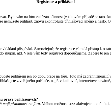
Registrace a přihlášení
trovat. Byla vám na fóru zakázána činnost (v takovém případě se tato sku
le se nemůžete přihlásit, znovu zkontrolujte přihlašovací jméno a heslo.
vat ke vkládání příspěvků. Samozřejmě, že registrace vám dá přístup k 
do skupin, atd. Vřele vám tedy registraci doporučujeme. Zabere to jen p
 budete přihlášeni jen po dobu práce na fóru. Toto má zabránit zneužití 
hlašujete z veřejného počítače, např. v knihovně, internetové kavárně, 
mu právě přihlášených?
ýt moji přítomnost na fóru
. Volbou možnosti
aktivujete tuto funkci
Ano