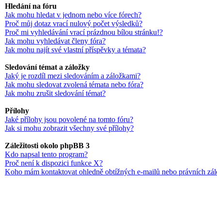
Hledání na fóru
Jak mohu hledat v jednom nebo více fórech?
Proč můj dotaz vrací nulový počet výsledků?
Proč mi vyhledávání vrací prázdnou bílou stránku!?
Jak mohu vyhledávat členy fóra?
Jak mohu najít své vlastní příspěvky a témata?
Sledování témat a záložky
Jaký je rozdíl mezi sledováním a záložkami?
Jak mohu sledovat zvolená témata nebo fóra?
Jak mohu zrušit sledování témat?
Přílohy
Jaké přílohy jsou povolené na tomto fóru?
Jak si mohu zobrazit všechny své přílohy?
Záležitosti okolo phpBB 3
Kdo napsal tento program?
Proč není k dispozici funkce X?
Koho mám kontaktovat ohledně obtížných e-mailů nebo právních zále