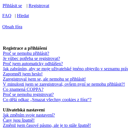
Přihlásit se
|
Registrovat
FAQ
|
Hledat
Obsah fóra
Registrace a přihlášení
Proč se nemohu přihlásit?
Je vůbec potřeba se registrovat?
Proč jsem automaticky odhlášen?
Jak zabráním, aby se moje uživatelské jméno objevilo v seznamu prá
Zapomněl jsem heslo!
Zaregistroval jsem se, ale nemohu se přihlásit!
V minulosti jsem se zaregistroval, ovšem nyní se nemohu přihlásit?!
Co znamená COPPA?
Proč se nemohu registrovat?
Co dělá odkaz „Smazat všechny cookies z fóra“?
Uživatelská nastavení
Jak změním svoje nastavení?
Časy jsou špatně!
Změnil jsem časové pásmo, ale je to stále špatně!