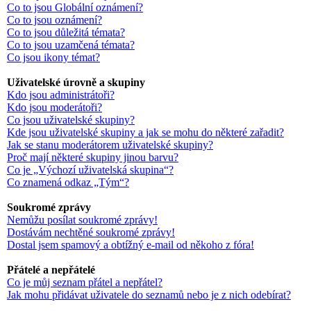
Co to jsou Globální oznámení?
Co to jsou oznámení?
Co to jsou důležitá témata?
Co to jsou uzamčená témata?
Co jsou ikony témat?
Uživatelské úrovně a skupiny
Kdo jsou administrátoři?
Kdo jsou moderátoři?
Co jsou uživatelské skupiny?
Kde jsou uživatelské skupiny a jak se mohu do některé zařadit?
Jak se stanu moderátorem uživatelské skupiny?
Proč mají některé skupiny jinou barvu?
Co je „Výchozí uživatelská skupina“?
Co znamená odkaz „Tým“?
Soukromé zprávy
Nemůžu posílat soukromé zprávy!
Dostávám nechtěné soukromé zprávy!
Dostal jsem spamový a obtížný e-mail od někoho z fóra!
Přátelé a nepřátelé
Co je můj seznam přátel a nepřátel?
Jak mohu přidávat uživatele do seznamů nebo je z nich odebírat?