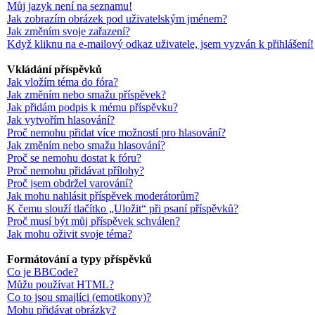
Můj jazyk není na seznamu!
Jak zobrazím obrázek pod uživatelským jménem?
Jak změním svoje zařazení?
Když kliknu na e-mailový odkaz uživatele, jsem vyzván k přihlášení!
Vkládání příspěvků
Jak vložím téma do fóra?
Jak změním nebo smažu příspěvek?
Jak přidám podpis k mému příspěvku?
Jak vytvořím hlasování?
Proč nemohu přidat více možností pro hlasování?
Jak změním nebo smažu hlasování?
Proč se nemohu dostat k fóru?
Proč nemohu přidávat přílohy?
Proč jsem obdržel varování?
Jak mohu nahlásit příspěvek moderátorům?
K čemu slouží tlačítko „Uložit“ při psaní příspěvků?
Proč musí být můj příspěvek schválen?
Jak mohu oživit svoje téma?
Formátování a typy příspěvků
Co je BBCode?
Můžu používat HTML?
Co to jsou smajlíci (emotikony)?
Mohu přidávat obrázky?