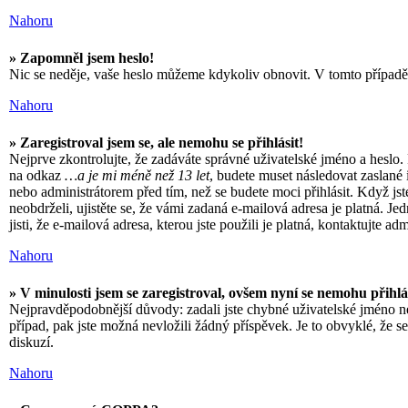
Nahoru
» Zapomněl jsem heslo!
Nic se neděje, vaše heslo můžeme kdykoliv obnovit. V tomto případě 
Nahoru
» Zaregistroval jsem se, ale nemohu se přihlásit!
Nejprve zkontrolujte, že zadáváte správné uživatelské jméno a heslo.
na odkaz
…a je mi méně než 13 let
, budete muset následovat zaslané 
nebo administrátorem před tím, než se budete moci přihlásit. Když jst
neobdrželi, ujistěte se, že vámi zadaná e-mailová adresa je platná. 
jisti, že e-mailová adresa, kterou jste použili je platná, kontaktujte ad
Nahoru
» V minulosti jsem se zaregistroval, ovšem nyní se nemohu přihlá
Nejpravděpodobnější důvody: zadali jste chybné uživatelské jméno nebo
případ, pak jste možná nevložili žádný příspěvek. Je to obvyklé, že se
diskuzí.
Nahoru