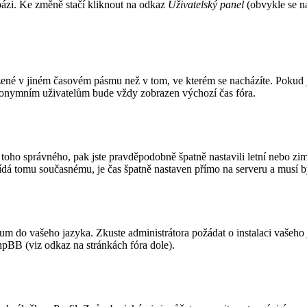
abázi. Ke změně stačí kliknout na odkaz
Uživatelský panel
(obvykle se na
zené v jiném časovém pásmu než v tom, ve kterém se nacházíte. Pokud j
 Anonymním uživatelům bude vždy zobrazen výchozí čas fóra.
ší od toho správného, pak jste pravděpodobně špatně nastavili letní nebo
á tomu současnému, je čas špatně nastaven přímo na serveru a musí b
órum do vašeho jazyka. Zkuste administrátora požádat o instalaci vašeho
hpBB (viz odkaz na stránkách fóra dole).