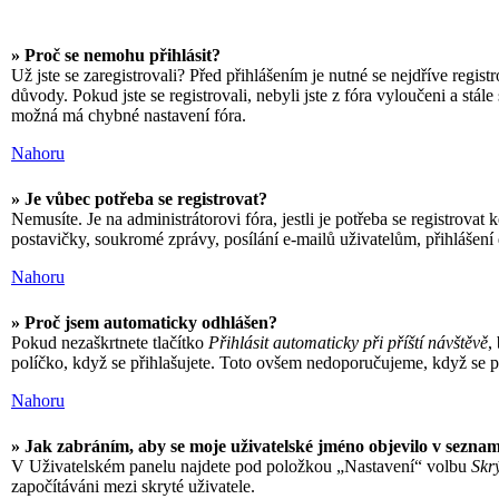
» Proč se nemohu přihlásit?
Už jste se zaregistrovali? Před přihlášením je nutné se nejdříve regis
důvody. Pokud jste se registrovali, nebyli jste z fóra vyloučeni a stá
možná má chybné nastavení fóra.
Nahoru
» Je vůbec potřeba se registrovat?
Nemusíte. Je na administrátorovi fóra, jestli je potřeba se registro
postavičky, soukromé zprávy, posílání e-mailů uživatelům, přihlášení 
Nahoru
» Proč jsem automaticky odhlášen?
Pokud nezaškrtnete tlačítko
Přihlásit automaticky při příští návštěvě
,
políčko, když se přihlašujete. Toto ovšem nedoporučujeme, když se při
Nahoru
» Jak zabráním, aby se moje uživatelské jméno objevilo v sezna
V Uživatelském panelu najdete pod položkou „Nastavení“ volbu
Skr
započítáváni mezi skryté uživatele.