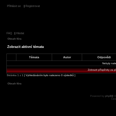
Přihlásit se
|
Registrovat
FAQ
|
Hledat
Obsah fóra
Zobrazit aktivní témata
Témata
Autor
Odpovědi
Nebyly nal
Zobrazit příspěvky za p
Stránka
1
z
1
[ Vyhledáváním bylo nalezeno 0 výsledků ]
Obsah fóra
Powered by
phpBB
©
Čes