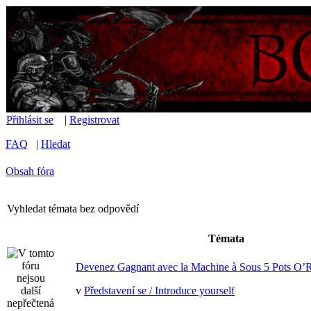
Přihlásit se
|
Registrovat
FAQ
|
Hledat
Obsah fóra
Vyhledat témata bez odpovědí
Témata
Devenez Gagnant avec la Machine à Sous 5 Pots O’R
v
Představení se / Introduce yourself