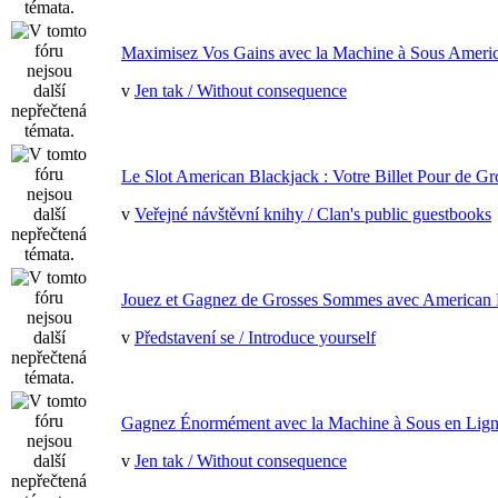
Maximisez Vos Gains avec la Machine à Sous Americ
v
Jen tak / Without consequence
Le Slot American Blackjack : Votre Billet Pour de Gr
v
Veřejné návštěvní knihy / Clan's public guestbooks
Jouez et Gagnez de Grosses Sommes avec American 
v
Představení se / Introduce yourself
Gagnez Énormément avec la Machine à Sous en Lig
v
Jen tak / Without consequence