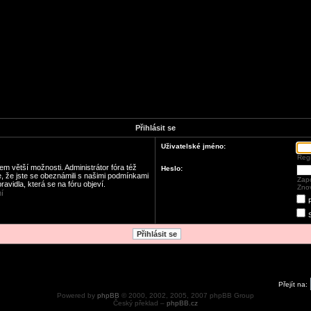
Přihlásit se
Uživatelské jméno:
Regi
em větší možnosti. Administrátor fóra též
Heslo:
e, že jste se obeznámili s našimi podmínkami
Zapo
pravidla, která se na fóru objeví.
Znov
í
Přejít na:
Powered by
phpBB
© 2000, 2002, 2005, 2007 phpBB Group
Český překlad –
phpBB.cz