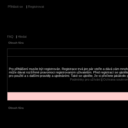
Přihlásit se
|
Registrovat
FAQ
|
Hledat
Obsah fóra
Pro přihlášení musíte být registrován. Registrace trvá jen pár vteřin a dává vám mnoh
může dávat rozšířené pravomoci registrovaným uživatelům. Před registrací se ujistět
pro použití a s dalšími pravidly a ujednáními. Také se ujistěte, že si přečtete jakákoliv 
Podmínky pro užívání
|
Ochrana soukrom
Obsah fóra