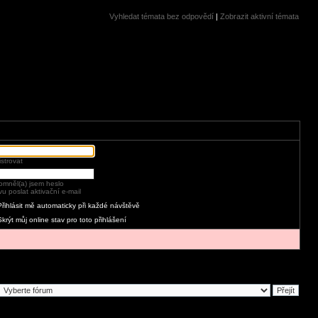
Vyhledat témata bez odpovědí
|
Zobrazit aktivní témata
strovat
mněl(a) jsem heslo
u poslat aktivační e-mail
Přihlásit mě automaticky při každé návštěvě
Skrýt můj online stav pro toto přihlášení