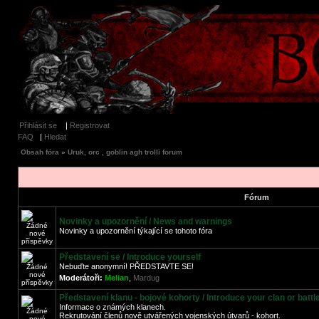
Přihlásit se
|
Registrovat
FAQ
|
Hledat
Obsah fóra
»
Uruk, orc , goblin agh trolli forum
Fórum
Novinky a upozornění / News and warnings
Novinky a upozornění týkající se tohoto fóra
Představení se / Introduce yourself
Nebuďte anonymní! PŘEDSTAVTE SE!
Moderátoři:
Melian
,
Mardug
Představení klanu - bojové kohorty / Introduce your clan or battl
Informace o známých klanech.
Rekrutování členů nově utvářených vojenských útvarů - kohort.