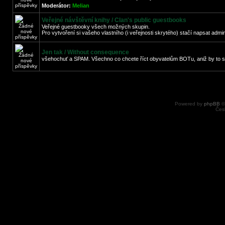
Moderátor:
Melian
Veřejné návštěvní knihy / Clan's public guestbooks
Veřejné guestbooky všech možných skupin.
Pro vytvoření si vašeho vlastního (i veřejnosti skrytého) stačí napsat admi
Jen tak / Without consequence
všehochuť a SPAM. Všechno co chcete říct obyvatelům BOTu, aniž by to s
Powered by
phpBB
©
Čes