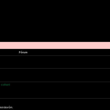
Fórum
e cohort
nistrátorům.