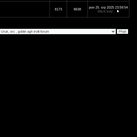
pon 25. srp 2025 23:59:54
8173
8638
MitziCindy