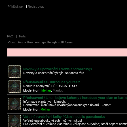
Přihlásit se
|
Registrovat
FAQ
|
Hledat
Obsah fóra
»
Uruk, orc , goblin agh trolli forum
Novinky a upozornění / News and warnings
Novinky a upozornění týkající se tohoto fóra
Představení se / Introduce yourself
Nebuďte anonymní! PŘEDSTAVTE SE!
Moderátoři:
Melian
,
Mardug
Představení klanu - bojové kohorty / Introduce your clan or battl
Informace o známých klanech.
Rekrutování členů nově utvářených vojenských útvarů - kohort.
Moderátor:
Melian
Veřejné návštěvní knihy / Clan's public guestbooks
Veřejné guestbooky všech možných skupin.
Pro vytvoření si vašeho vlastního (i veřejnosti skrytého) stačí napsat admi