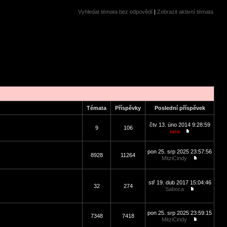
Vyhledat témata bez odpovědí
|
Zobrazit aktivní témata
Témata
Příspěvky
Poslední příspěvek
čtv 13. úno 2014 9:28:59
9
106
raia
pon 25. srp 2025 23:57:56
8928
11264
MitziCindy
stř 19. dub 2017 15:04:46
32
274
Saboca
pon 25. srp 2025 23:59:15
7348
7418
MitziCindy