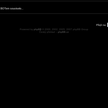
 BOTem souviselo...
Přejít na:
Powered by
phpBB
© 2000, 2002, 2005, 2007 phpBB Group
Český překlad –
phpBB.cz