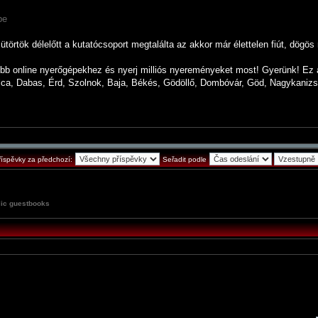
be
örtök délelőtt a kutatócsoport megtalálta az akkor már élettelen fiút, dögö
b online nyerőgépekhez és nyerj milliós nyereményeket most! Gyerünk! Ez az
lca, Dabas, Érd, Szolnok, Baja, Békés, Gödöllő, Dombóvár, Göd, Nagykanizs
říspěvky za předchozí:
Seřadit podle
lic guestbooks