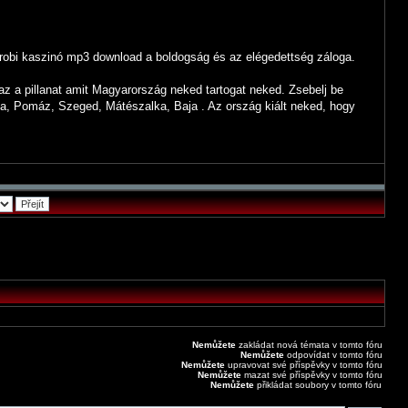
s robi kaszinó mp3 download a boldogság és az elégedettség záloga.
 a pillanat amit Magyarország neked tartogat neked. Zsebelj be
a, Pomáz, Szeged, Mátészalka, Baja . Az ország kiált neked, hogy
Nemůžete
zakládat nová témata v tomto fóru
Nemůžete
odpovídat v tomto fóru
Nemůžete
upravovat své příspěvky v tomto fóru
Nemůžete
mazat své příspěvky v tomto fóru
Nemůžete
přikládat soubory v tomto fóru