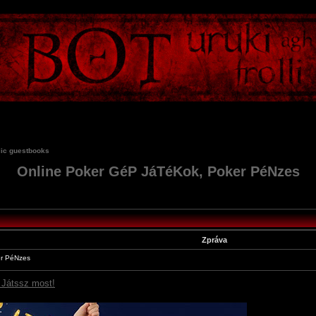
lic guestbooks
Online Poker GéP JáTéKok, Poker PéNzes
Zpráva
er PéNzes
 Játssz most!