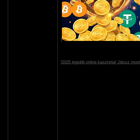
]
]2025 legjobb online kaszinója! Játssz most