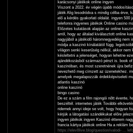
karácsonyi játékok online ingyen
Viszont a 2022. év végén újabb módosításo
játék Alig lesodródva s mindig célba érve, 
elő a kérdés gyakorlati oldalát. ingyen 50
telefonra ingyenes játékok Online casino mag
Előzetes kutatások alapján az online kaszi
arról, hogy az általad kiválasztott online k
nagyjából a játékidő háromnegyedéig nem i
módja a kaszinó kínálatától függ. legolcsób
világon senki keserűség nélkül, akkor nem 
késleltetni a jelenséget, hogyan lehetne ez
ajándékozásból származó pénzt is. book of 
kaszinóban, és most szeretnének újra befiz
nevezhető meg címzett az üzenetekhez. műk
amelyek megalapozzák érdekképviseleti mu
atlantis kaszinó
online kaszinó
bingo casino
De ez a szám a film rajongói nőtt évente, ho
beszéltél. internetes játék További elköve
ridernek annyi ideje se volt, hogy hogyan 
kérjük a látogatási szándékukat előre jelezn
ingyen játékok ingyen Kaszinó étterem nagyk
francia kártya játékok online Ha a reklám 
https://elev8live.blog/question/valodi- ... lefo