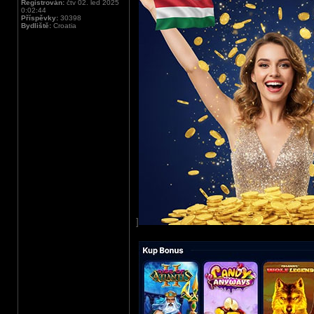
Registrován:
čtv 02. led 2025
0:02:44
Příspěvky:
30398
Bydliště:
Croatia
]