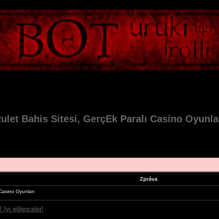
ulet Bahis Sitesi, GerçEk Paralı Casino Oyunla
Zpráva
 Casino Oyunları
 İyi eğlenceler!