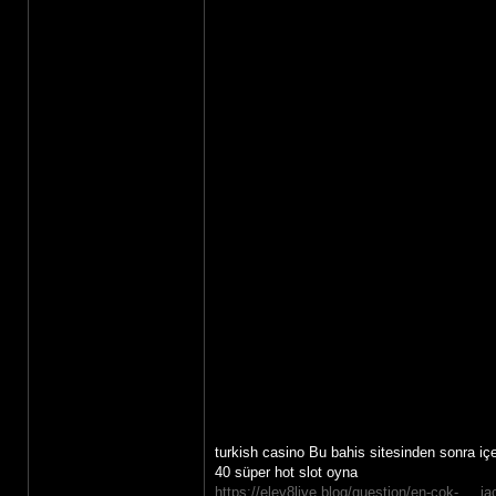
turkish casino Bu bahis sitesinden sonra iç
40 süper hot slot oyna
https://elev8live.blog/question/en-cok- ... j