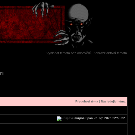
Vyhledat témata bez odpovědí
|
Zobrazit aktivní témata
rı
Předchozí téma
|
Následující téma
Napsal:
pon 25. srp 2025 22:58:52