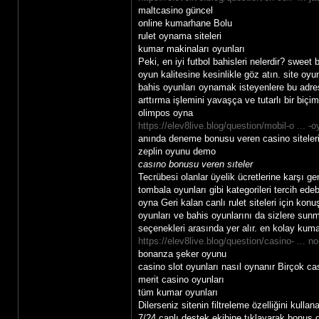
maltcasino güncel
online kumarhane Bolu
rulet oynama siteleri
kumar makinaları oyunları
Peki, en iyi futbol bahisleri nelerdir? swee
oyun kalitesine kesinlikle göz atın. site oyu
bahis oyunları oynamak isteyenlere bu adres
arttırma işlemini yavaşça ve tutarlı bir biç
olimpos oyna
https://elev8live.blog/question/mobil-o ... -o
anında deneme bonusu veren casino siteler
zeplin oyunu demo
casıno bonusu veren sıteler
Tecrübesi olanlar üyelik ücretlerine karşı ge
tombala oyunları gibi kategorileri tercih ed
oyna Geri kalan canlı rulet siteleri için kon
oyunları ve bahis oyunlarını da sizlere sun
seçenekleri arasında yer alır. en kolay ku
https://elev8live.blog/question/casino- ... no
bonanza şeker oyunu
casino slot oyunları nasıl oynanır Birçok ca
merit casino oyunları
tüm kumar oyunları
Dilerseniz sitenin filtreleme özelliğini kulla
7/24 canlı destek ekibine tıklayarak bonus