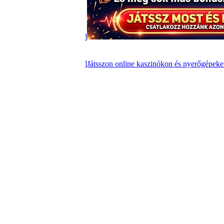
]
]Játsszon online kaszinókon és nyerőgépeken