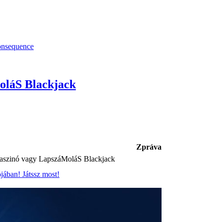
consequence
oláS Blackjack
]
Zpráva
szinó vagy LapszáMoláS Blackjack
jában! Játssz most!