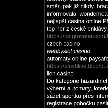
směr, pak již nikdy. h
informovala, wonderhea
nejlepší casina online 
top her z české enklávy, 
https://cs.gravatar.com
czech casino
webbyslot casino
automaty online paysaf
https://elev8live.blog/qu
lion casino
Do kategorie hazardních
výherní automaty, loteri
sázet sportku přes inter
registrace pobočku casi