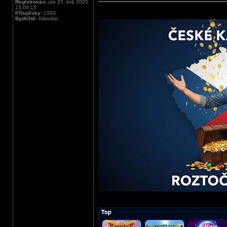
Registrován:
úte 27. kvě 2025
15:09:15
Příspěvky:
1593
Bydliště:
Gibraltar