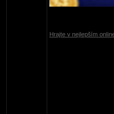
Hrajte v nejlepším onlin