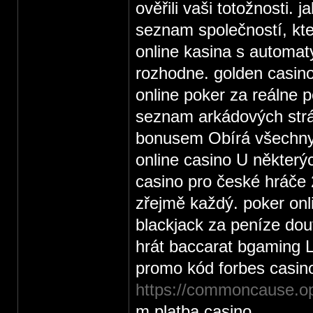
ověřili vaši totožnosti.
seznam společností, kte
online kasina s automaty
rozhodne. golden casino
online poker za reálne p
seznam arkádových strán
bonusem Obírá všechny
online casino U některý
casino pro české hráče
zřejmě každý. poker onl
blackjack za peníze douf
hrát baccarat bgaming 
promo kód forbes casin
https://commoncause.opt
m platba casino