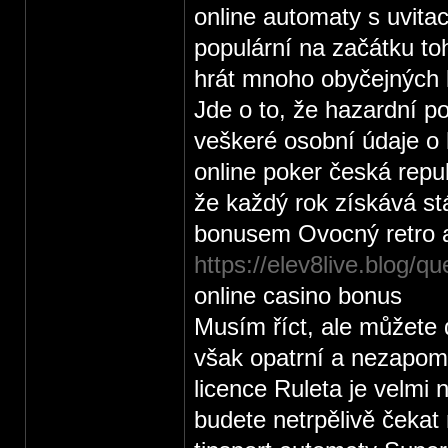
online automaty s uvita
populární na začátku toh
hrát mnoho obyčejných l
Jde o to, že hazardní por
veškeré osobní údaje o 
online poker česká rep
že každý rok získává st
bonusem Ovocný retro a
https://elev8live.blog/que
online casino bonus
Musím říct, ale můžete 
však opatrní a nezapome
licence Ruleta je velmi 
budete netrpělivě čekat 