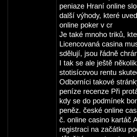
peniaze Hraní online sl
další výhody, které uve
online poker v cr
Je také mnoho triků, kte
Licencovaná casina musí 
sdělují, jsou řádně chrá
I tak se ale ještě několi
stotisícovou rentu skute
Odborníci takové stránk
peníze recenze Při prot
kdy se do podmínek bon
peněz. české online ca
č. online casino kartáč 
registraci na začátku p