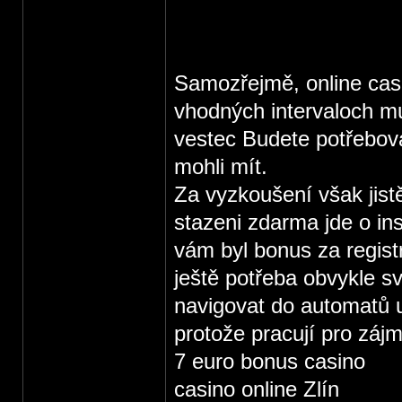
Samozřejmě, online casi
vhodných intervaloch m
vestec Budete potřebova
mohli mít.
Za vyzkoušení však jist
stazeni zdarma jde o in
vám byl bonus za regist
ještě potřeba obvykle s
navigovat do automatů uc
protože pracují pro zájm
7 euro bonus casino
casino online Zlín