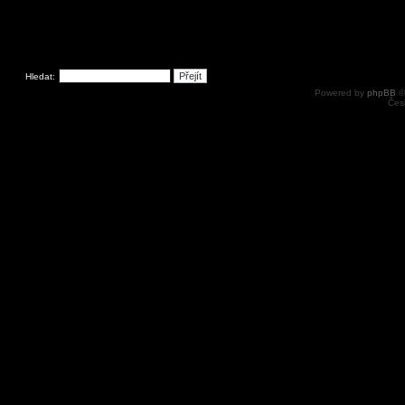
Hledat:
Powered by
phpBB
©
Čes