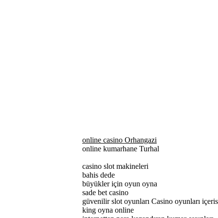
online casino Orhangazi
online kumarhane Turhal
casino slot makineleri
bahis dede
büyükler için oyun oyna
sade bet casino
güvenilir slot oyunları Casino oyunları içeris
king oyna online