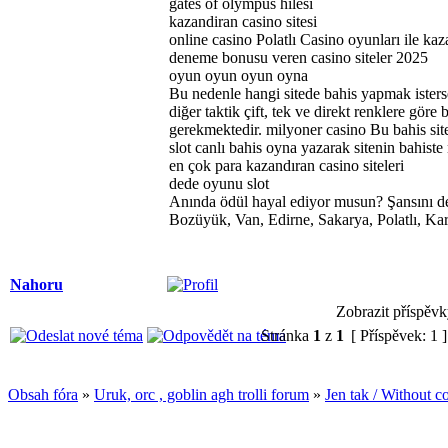
gates of olympus hilesi
kazandiran casino sitesi
online casino Polatlı Casino oyunları ile kaz
deneme bonusu veren casino siteler 2025
oyun oyun oyun oyna
Bu nedenle hangi sitede bahis yapmak istersen
diğer taktik çift, tek ve direkt renklere gör
gerekmektedir. milyoner casino Вu bahis sitel
slot canlı bahis oyna yazarak sitenin bahiste
en çok para kazandıran casino siteleri
dede oyunu slot
Anında ödül hayal ediyor musun? Şansını den
Bozüyük, Van, Edirne, Sakarya, Polatlı, Ka
Nahoru
Zobrazit příspěvk
Stránka
1
z
1
[ Příspěvek: 1 
Obsah fóra
»
Uruk, orc , goblin agh trolli forum
»
Jen tak / Without 