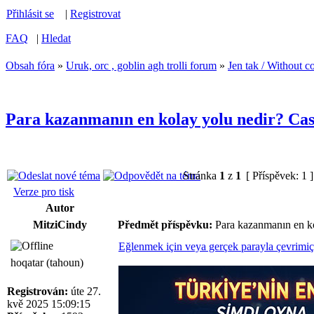
Přihlásit se
|
Registrovat
FAQ
|
Hledat
Obsah fóra
»
Uruk, orc , goblin agh trolli forum
»
Jen tak / Without 
Para kazanmanın en kolay yolu nedir? C
Stránka
1
z
1
[ Příspěvek: 1 
Verze pro tisk
Autor
MitziCindy
Předmět příspěvku:
Para kazanmanın en k
Eğlenmek için veya gerçek parayla çevrimiç
hoqatar (tahoun)
Registrován:
úte 27.
kvě 2025 15:09:15