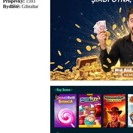
Příspěvky:
1593
Bydliště:
Gibraltar