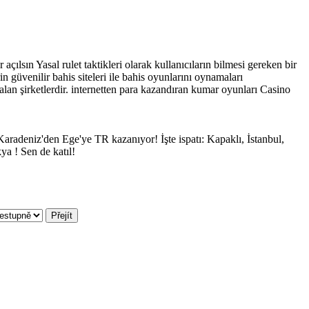
çılsın Yasal rulet taktikleri olarak kullanıcıların bilmesi gereken bir
n güvenilir bahis siteleri ile bahis oyunlarını oynamaları
 alan şirketlerdir. internetten para kazandıran kumar oyunları Casino
radeniz'den Ege'ye TR kazanıyor! İşte ispatı: Kapaklı, İstanbul,
a ! Sen de katıl!