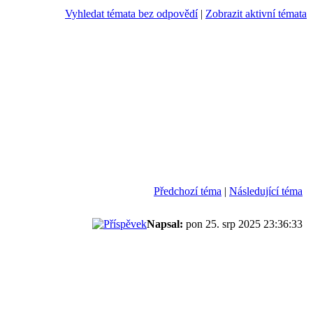
Vyhledat témata bez odpovědí
|
Zobrazit aktivní témata
Předchozí téma
|
Následující téma
Napsal:
pon 25. srp 2025 23:36:33