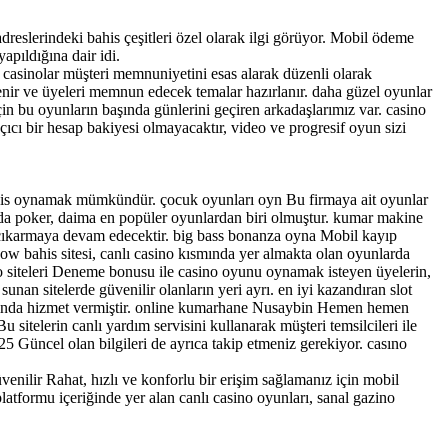
 adreslerindeki bahis çeşitleri özel olarak ilgi görüyor. Mobil ödeme
apıldığına dair idi.
e casinolar müşteri memnuniyetini esas alarak düzenli olarak
enir ve üyeleri memnun edecek temalar hazırlanır. daha güzel oyunlar
in bu oyunların başında günlerini geçiren arkadaşlarımız var. casino
açıcı bir hesap bakiyesi olmayacaktır, video ve progresif oyun sizi
a bahis oynamak mümkündür. çocuk oyunları oyn Bu firmaya ait oyunlar
sında poker, daima en popüler oyunlardan biri olmuştur. kumar makine
 çıkarmaya devam edecektir. big bass bonanza oyna Mobil kayıp
ow bahis sitesi, canlı casino kısmında yer almakta olan oyunlarda
ino siteleri Deneme bonusu ile casino oyunu oynamak isteyen üyelerin,
nan sitelerde güvenilir olanların yeri ayrı. en iyi kazandıran slot
lanında hizmet vermiştir. online kumarhane Nusaybin Hemen hemen
sitelerin canlı yardım servisini kullanarak müşteri temsilcileri ile
 2025 Güncel olan bilgileri de ayrıca takip etmeniz gerekiyor. casıno
venilir Rahat, hızlı ve konforlu bir erişim sağlamanız için mobil
latformu içeriğinde yer alan canlı casino oyunları, sanal gazino