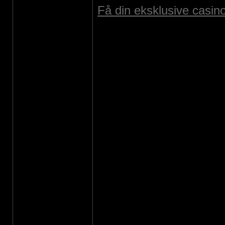
Få din eksklusive casin