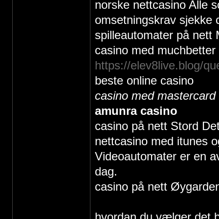
norske nettcasino Alle 
omsetningskrav sjekke c
spilleautomater på nett
casino med muchbetter
https://elev8live.blog/qu
beste online casino
casino med mastercard
amunra casino
casino på nett Stord Det
nettcasino med itunes o
Videoautomater er en av 
dag.
casino på nett Øygarde
hvordan du vælger det 