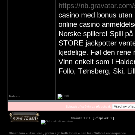
https://nb.gravatar.com/
casino med bonus uten 
online casino anmeldels
Norske spillere! Spill 
STORE jackpotter vente
kjedelige. Føl den rene
Vinn enkelt som i Halde
Follo, Tønsberg, Ski, L
Nahoru
Zobrazit příspěvky za předchozí:
Stránka
1
z
1
[ Příspěvek: 1 ]
Obsah fóra
»
Uruk, orc , goblin agh trolli forum
»
Jen tak / Without consequence