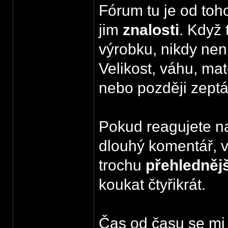
Fórum tu je od to
jim
znalosti
. Když
výrobku, nikdy nen
Velikost, váhu, mat
nebo později zeptá
Pokud reagujete na
dlouhý komentář, v
trochu
přehlednějš
koukat čtyřikrát.
Čas od času se mi 