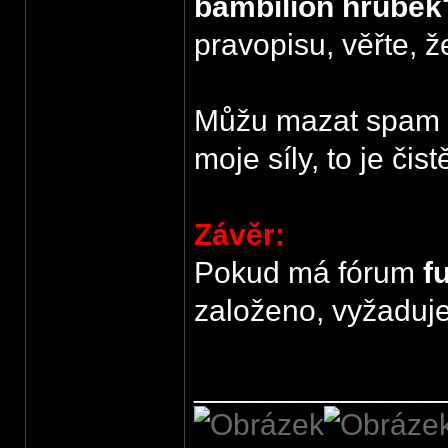
bambilion hrubek
pravopisu, věřte, ž
Můžu mazat spam a
moje síly, to je čis
Závěr:
Pokud má fórum
f
založeno, vyžaduj
______________