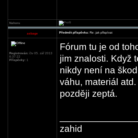
Nahoru
Předmět příspěvku:
Re: jak přispívat
asbage
Fórum tu je od to
Registrován:
čtv 05. zář 2013
jim znalosti. Když
6:37:22
Příspěvky:
1
nikdy není na škodu
váhu, materiál atd
později zeptá.
______________
zahid