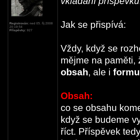
vkládání příspěvků
Jak se přispívá:
Registrován:
ned 05. říj 2008
20:19:54
Příspěvky:
927
Vždy, když se rozh
mějme na paměti, ž
obsah
, ale i
formu
Obsah:
co se obsahu komen
když se budeme v
říct. Příspěvek ted