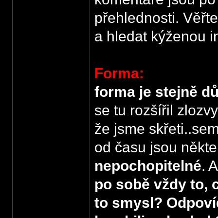
přehlednosti. Věřt
a hledat kýženou i
Forma:
forma je stejně dů
se tu rozšířil zloz
že jsme skřeti..se
od času jsou někt
nepochopitelné
. 
po sobě vždy to, c
to smysl? Odpoví