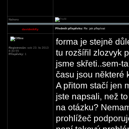
Nahoru
Předmět příspěvku:
Re: jak přispívat
davidmikKy
forma je stejně dů
Registrován:
sob 23. lis 2013
tu rozšířil zlozvyk
8:30:55
Příspěvky:
1
jsme skřeti..sem-t
času jsou některé
A přitom stačí jen 
jste napsali, než 
na otázku? Nemam
prohlížeč podporuje