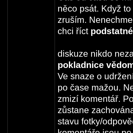
něco psát. Když to
zruším. Nenechme s
chci říct
podstatné
diskuze nikdo neza
pokladnice vědom
Ve snaze o udržen
po čase mažou. Ne
zmizí komentář. P
zůstane zachována
stavu fotky/odpově
komentáře jsou po