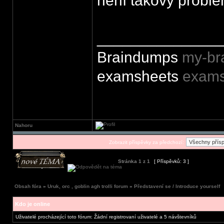
není takový problé
______________
Braindumps
my-br
examsheets
exams
Nahoru
Zobrazit příspěvky za předchozí:
Stránka
1
z
1
[ Příspěvků: 3 ]
Obsah fóra
»
Uruk, orc , goblin agh trolli forum
»
Představení se / Introduce yourself
Kdo je online
Uživatelé procházející toto fórum: Žádní registrovaní uživatelé a 5 návštevníků