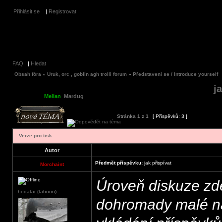
Přihlásit se
|
Registrovat
FAQ
|
Hledat
Obsah fóra
»
Uruk, orc , goblin agh trolli forum
»
Představení se / Introduce yourself
j
Moderátoři:
Melian
,
Mardug
Stránka
1
z
1
[ Příspěvků: 3 ]
Verze pro tisk
Autor
Předmět příspěvku:
jak přispívat
Morchaint
Úroveň diskuze zd
hoqatar (tahoun)
dohromady malé n