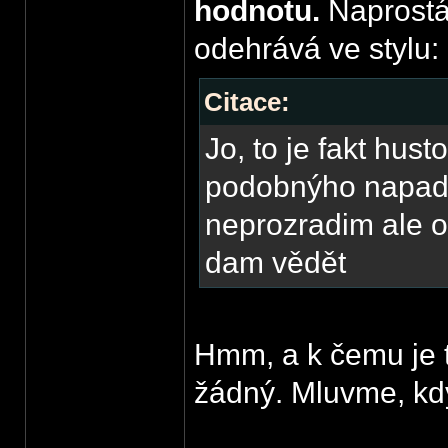
hodnotu.
Naprostá
odehrává ve stylu:
Citace:
Jo, to je fakt hu
podobnýho napadl
neprozradim ale o 
dam vědět
Hmm, a k čemu je 
žádný. Mluvme, kd