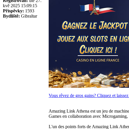
Registrován:
úte 27.
kvě 2025 15:09:15
Příspěvky:
1593
Bydliště:
Gibraltar
Vous rêvez de gros gains? Cliquez et laissez
Amazing Link Athena est un jeu de machine à
Games en collaboration avec Microgaming, ce
L'un des points forts de Amazing Link Athen