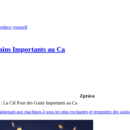
troduce yourself
ains Importants au Ca
]
Zpráva
 La Clé Pour des Gains Importants au Ca
intenant aux machines à sous les plus excitantes et remportez des gains