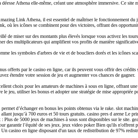
 la déesse Athena elle-même, créant une atmosphère immersive. Ce site m
Amazing Link Athena, il est essentiel de maîtriser le fonctionnement du
k, où les icônes se combinent pour des victoires, offrant des opportunit
illé de miser sur des montants plus élevés lorsque vous activez les tour
 des multiplicateurs qui amplifient vos profits de manière significativ
me les symboles d'arbres de vie et de boucliers dorés et les icônes scat
nus offerts par le casino en ligne, car ils peuvent vous offrir des crédit
uvez étendre votre session de jeu et augmenter vos chances de gagner.
lent choix pour les amateurs de machines à sous en ligne, offrant une 
e le jeu, utiliser les bonus et adopter une stratégie de mise appropriée
 permet d’échanger en bonus les points obtenus via le rake. slot mach
lant jusqu’à 700 euros et 50 tours gratuits. casino pres d arene Le prin
: Plus de 5000 jeux de machines à sous sont disponibles sur le site. ge
arantir l’équité de ses jeux. jeux video poker Bien qu'ils n'offrent pa
el Un casino en ligne disposant d'un taux de redistribution de 97% redist