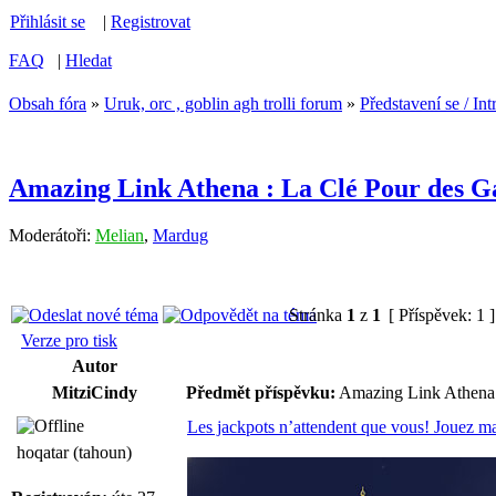
Přihlásit se
|
Registrovat
FAQ
|
Hledat
Obsah fóra
»
Uruk, orc , goblin agh trolli forum
»
Představení se / In
Amazing Link Athena : La Clé Pour des G
Moderátoři:
Melian
,
Mardug
Stránka
1
z
1
[ Příspěvek: 1 
Verze pro tisk
Autor
MitziCindy
Předmět příspěvku:
Amazing Link Athena :
Les jackpots n’attendent que vous! Jouez ma
hoqatar (tahoun)