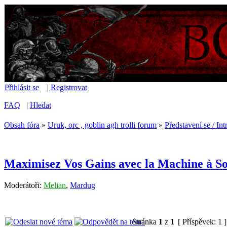
Přihlásit se
|
Registrovat
FAQ
|
Hledat
Obsah fóra
»
Uruk, orc , goblin agh trolli forum
»
Představení se / In
Maximisez Vos Gains avec la Machine à So
Moderátoři:
Melian
,
Mardug
Stránka
1
z
1
[ Příspěvek: 1 