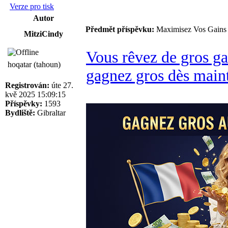
Verze pro tisk
Autor
Předmět příspěvku:
Maximisez Vos Gains a
MitziCindy
Vous rêvez de gros ga
hoqatar (tahoun)
gagnez gros dès main
Registrován:
úte 27.
kvě 2025 15:09:15
Příspěvky:
1593
Bydliště:
Gibraltar