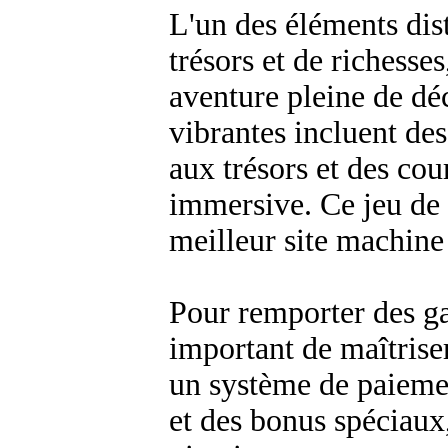
L'un des éléments dis
trésors et de richess
aventure pleine de dé
vibrantes incluent des
aux trésors et des cou
immersive. Ce jeu de 
meilleur site machine
Pour remporter des gai
important de maîtriser
un système de paieme
et des bonus spéciaux