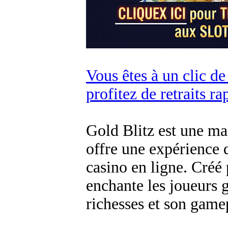
Vous êtes à un clic de
profitez de retraits ra
Gold Blitz est une ma
offre une expérience 
casino en ligne. Créé
enchante les joueurs g
richesses et son game