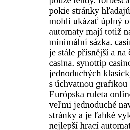
pouze tehdy. forbesca
pokie stránky hľadajú
mohli ukázať úplný o
automaty mají totiž n
minimální sázka. casin
je stále přísnější a n
casina. synottip casin
jednoduchých klasick
s úchvatnou grafikou
Európska ruleta onlin
veľmi jednoduché navi
stránky a je ľahké vy
nejlepší hrací autom