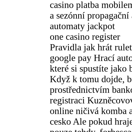
casino platba mobile
a sezónní propagační 
automaty jackpot
one casino register
Pravidla jak hrát rul
google pay Hrací aut
které si spustíte jako
Když k tomu dojde, b
prostřednictvím bank
registraci Kuzněcovo
online ničivá komba a
cesko Ale pokud hraje