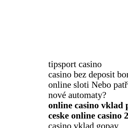
tipsport casino
casino bez deposit bo
online sloti Nebo pat
nové automaty?
online casino vklad 
ceske online casino 
casino vklad gopay