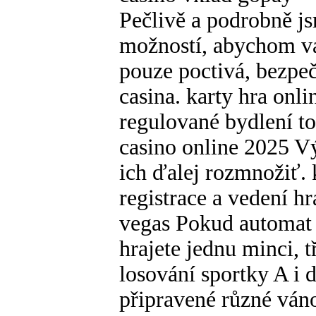
Pečlivě a podrobně js
možností, abychom vám
pouze poctivá, bezpe
casina. karty hra onli
regulované bydlení to
casino online 2025 V
ich ďalej rozmnožiť. 
registrace a vedení hr
vegas Pokud automat 
hrajete jednu minci, t
losování sportky A i 
připravené různé ván