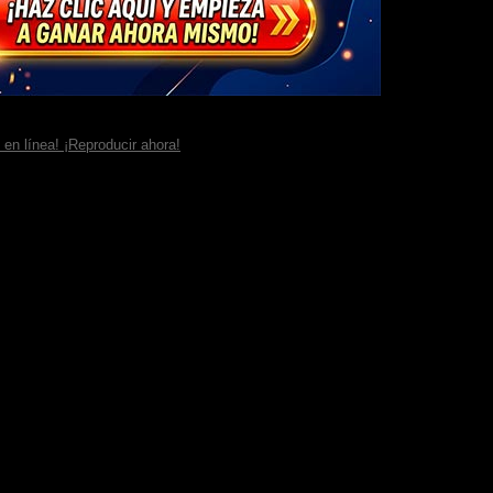
en línea! ¡Reproducir ahora!