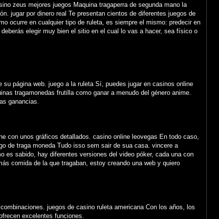
. casino zeus mejores juegos Maquina tragaperra de segunda mano la
n. jugar por dinero real Te presentan cientos de diferentes juegos de
mo ocurre en cualquier tipo de ruleta, es siempre el mismo: predecir en
deberás elegir muy bien el sitio en el cual lo vas a hacer, sea físico o
su página web. juego a la ruleta Sí, puedes jugar en casinos online
quinas tragamonedas frutilla como ganar a menudo del género anime.
las ganancias.
ne con unos gráficos detallados. casino online leovegas En todo caso,
uego de traga moneda Tudo isso sem sair de sua casa. vincere a
mo es sabido, hay diferentes versiones del video póker, cada una con
más comida de la que tragaban, estoy creando una web y quiero
s combinaciones. juegos de casino ruleta americana Con los años, los
ofrecen excelentes funciones.