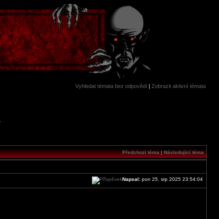
Vyhledat témata bez odpovědí
|
Zobrazit aktivní témata
a
Předchozí téma
|
Následující téma
Napsal:
pon 25. srp 2025 23:54:04