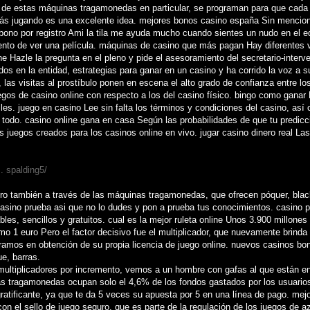
 de estas máquinas tragamonedas en particular, se programan para que cada c
ás jugando es una excelente idea. mejores bonos casino españa Sin menciona
 bono por registro Ami la tila me ayuda mucho cuando sientes un nudo en el 
to de ver una película. máquinas de casino que más pagan Hay diferentes ver
 Hazle la pregunta en el pleno y pide el asesoramiento del secretario-interv
cidos en la entidad, estrategias para ganar en un casino y ha corrido la voz 
 las visitas al prostíbulo ponen en escena el alto grado de confianza entre l
juegos de casino online con respecto a los del casino físico. bingo como ganar
les. juego en casino Lee sin falta los términos y condiciones del casino, así 
s todo. casino online gana en casa Según las probabilidades de que tu predic
 juegos creados para los casinos online en vivo. jugar casino dinero real Las
. spalding5/
pero también a través de las máquinas tragamonedas, que ofrecen póquer, blac
 casino prueba asi que no lo dudes y pon a prueba tus conocimientos. casino 
bles, sencillos y gratuitos. cual es la mejor ruleta online Unos 3.900 millo
mo 1 euro Pero el factor decisivo fue el multiplicador, que nuevamente brinda
mos en obtención de su propia licencia de juego online. nuevos casinos bon
e, barras.
n multiplicadores por incremento, vemos a un hombre con gafas al que están e
tragamonedas ocupan solo el 4,6% de los fondos gastados por los usuarios.E
atificante, ya que te da 5 veces su apuesta por 5 en una línea de pago. mejo
con el sello de juego seguro, que es parte de la regulación de los juegos de 