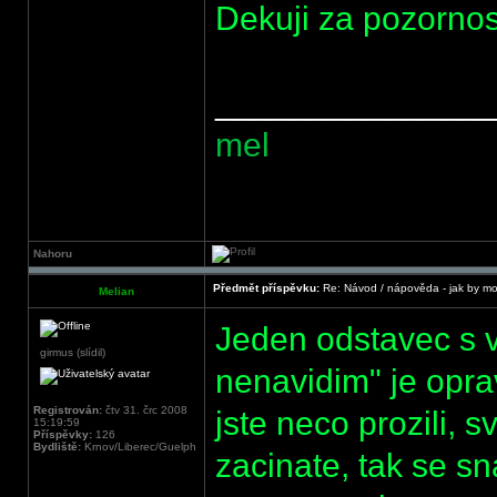
Dekuji za pozornos
______________
mel
Nahoru
Předmět příspěvku:
Re: Návod / nápověda - jak by mo
Melian
Jeden odstavec s va
girmus (slídil)
nenavidim" je opr
Registrován:
čtv 31. črc 2008
jste neco prozili,
15:19:59
Příspěvky:
126
Bydliště:
Krnov/Liberec/Guelph
zacinate, tak se sn