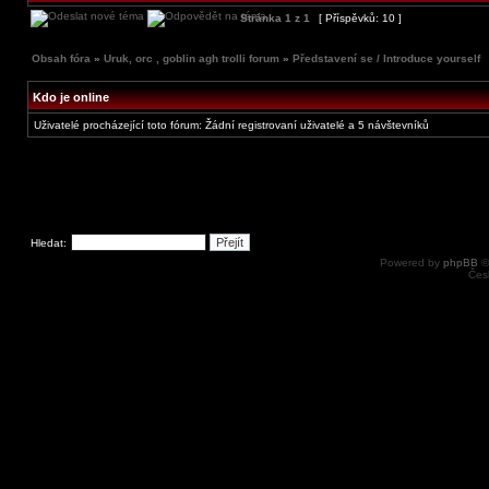
Stránka
1
z
1
[ Příspěvků: 10 ]
Obsah fóra
»
Uruk, orc , goblin agh trolli forum
»
Představení se / Introduce yourself
Kdo je online
Uživatelé procházející toto fórum: Žádní registrovaní uživatelé a 5 návštevníků
Hledat:
Powered by
phpBB
©
Čes