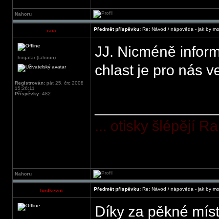
Nahoru
Předmět příspěvku:
Re: Návod / nápověda - jak by mo
raia
JJ. Nicméně inform
hoqatar (tahoun)
chlast je pro nás 
Registrován:
pát 25. črc 2008
15:26:11
Příspěvky:
482
______________
... otisky šlépějí 
Nahoru
Předmět příspěvku:
Re: Návod / nápověda - jak by mo
lordkevin
Díky za pěkné místo