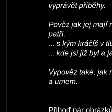
vyprávět příběhy.
Pověz jak jej mají
patří.
... s kým kráčíš v 
... kde jsi již byl a 
Vypověz také, jak
a umem.
Přihoď pár obrázků