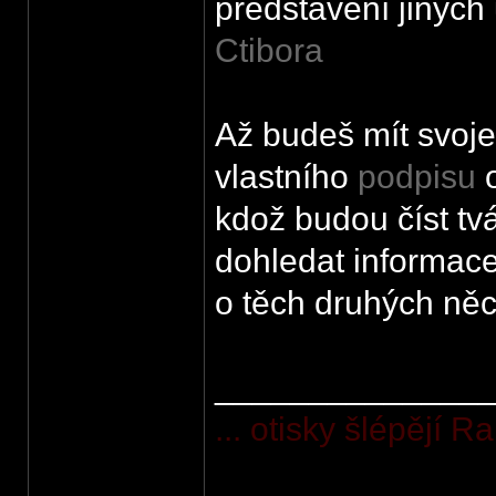
představení jiných
Ctibora
Až budeš mít svoje 
vlastního
podpisu
o
kdož budou číst tv
dohledat informace 
o těch druhých něco
______________
... otisky šlépějí 