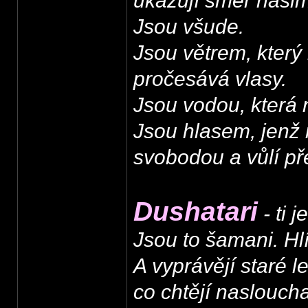
ukazují směr naši
Jsou všude.
Jsou větrem, který 
pročesává vlasy.
Jsou vodou, která n
Jsou hlasem, jenž 
svobodou a vůlí pře
Dushatari
- ti 
Jsou to šamani. Hlí
A vyprávějí staré 
co chtějí nasloucha