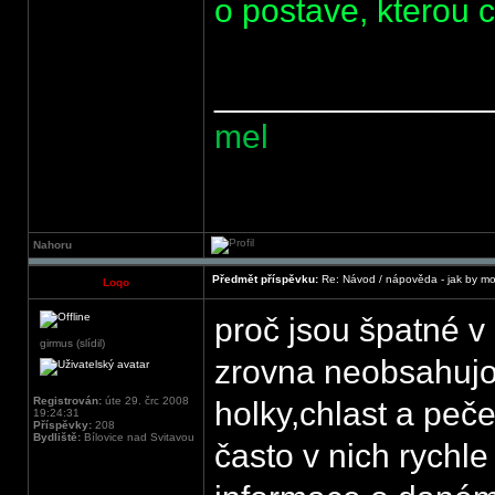
o postave, kterou c
______________
mel
Nahoru
Předmět příspěvku:
Re: Návod / nápověda - jak by mo
Loqo
proč jsou špatné 
girmus (slídil)
zrovna neobsahuj
Registrován:
úte 29. črc 2008
holky,chlast a peče
19:24:31
Příspěvky:
208
Bydliště:
Bílovice nad Svitavou
často v nich rychl