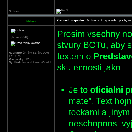
Nahoru
Předmět příspěvku:
Re: Návod / nápověda - jak by mo
Melian
Prosim vsechny nov
girmus (slídil)
stvury BOTu, aby 
Registrován:
čtv 31. črc 2008
textem o
Predstav
15:19:59
Příspěvky:
126
Bydliště:
Krnov/Liberec/Guelph
skutecnosti jako
Je to
oficialni
pr
mate". Text hoj
teckami a jinym
neschopnost vyj