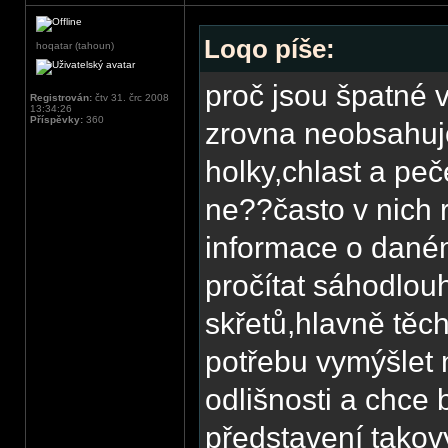
Loqo píše:
hoqatar (tahoun)
proč jsou špatné
Registrován:
čtv 31. črc 2008
13:34:26
Příspěvky:
360
zrovna neobsahuj
holky,chlast a peč
ne??často v nich 
informace o daném 
pročítat sáhodlo
skřetů,hlavně těc
potřebu vymýšlet 
odlišnosti a chce 
představení tako