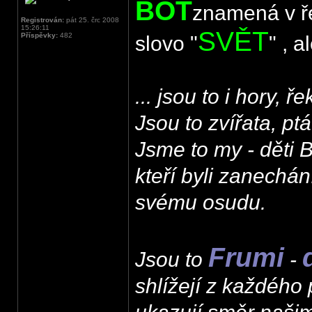
BOT
znamená v ře
Registrován:
pát 25. črc 2008
15:26:11
SVĚT
Příspěvky:
482
slovo "
" , a
... jsou to i hory, ř
Jsou to zvířata, ptác
Jsme to my - děti B
kteří byli zanechání
svému osudu.
Frumi
Jsou to
-
shlížejí z každého