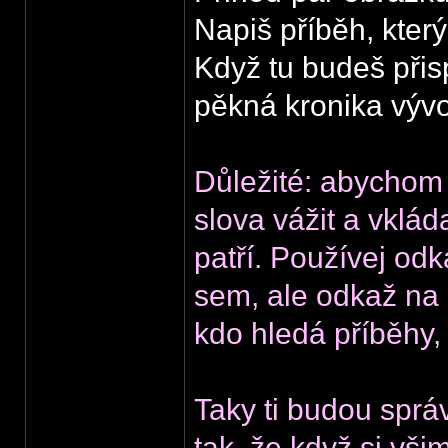
Napiš příběh, který 
Když tu budeš přis
pěkná kronika vývo
Důležité: abychom
slova vážit a vklád
patří. Používej od
sem, ale odkaž na
kdo hledá příběhy,
Taky ti budou sprá
tak, že když si vš