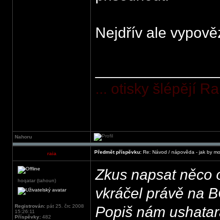
Nejdřív ale vypově
______________
... otisky šlépějí 
Nahoru
Předmět příspěvku:
Re: Návod / nápověda - jak by mo
raia
Zkus napsat něco 
hoqatar (tahoun)
vkráčel právě na B
Registrován:
pát 25. črc 2008
Popiš nám ushatar
15:26:11
Příspěvky:
482