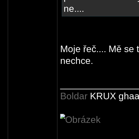
ne....
Moje řeč.... Mě se 
nechce.
______________
Boldar
KRUX ghaa