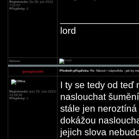
Registrován:
čtv 06. pro 2012
7:21:07
Příspěvky:
1
______________
lord
Nahoru
Předmět příspěvku:
Re: Návod / nápověda - jak by mo
georgeleo104
I ty se tedy od te
Registrován:
pon 25. úno 2013
naslouchat šumění v
13:28:36
Příspěvky:
1
stále jen neroztíná 
dokážou naslouchat
jejich slova nebu