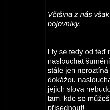
Většina z nás však
bojovníky.
I ty se tedy od te
naslouchat šumění v
stále jen neroztíná 
dokážou naslouchat
jejich slova nebud
tam, kde se můžeš 
přisednout!