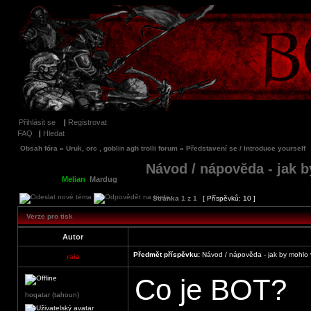
Přihlásit se
|
Registrovat
FAQ
|
Hledat
Obsah fóra
»
Uruk, orc , goblin agh trolli forum
»
Představení se / Introduce yourself
Návod / nápověda - jak 
Moderátoři:
Melian
,
Mardug
Stránka
1
z
1
[ Příspěvků: 10 ]
Verze pro tisk
Autor
Předmět příspěvku:
Návod / nápověda - jak by mohlo 
raia
Co je BOT?
hoqatar (tahoun)