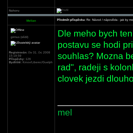
Nahoru
Předmět příspěvku:
Re: Návod / nápověda - jak by mo
Melian
Dle meho bych ten
girmus (slídil)
postavu se hodi pri
Registrován:
čtv 31. črc 2008
souhlas? Mozna b
15:19:59
Příspěvky:
126
Bydliště:
Krnov/Liberec/Guelph
rad", radeji s kolo
clovek jezdi dlouho
______________
mel