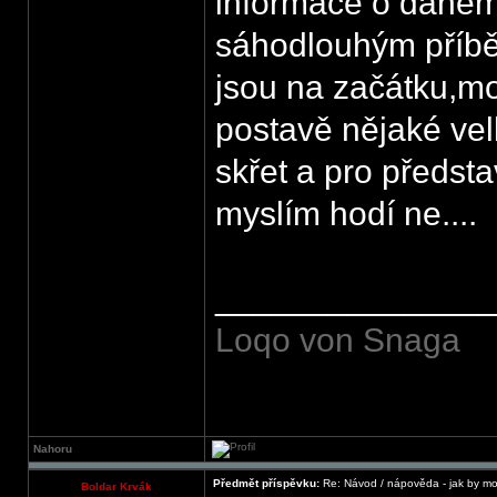
informace o daném s
sáhodlouhým příbě
jsou na začátku,m
postavě nějaké vel
skřet a pro předst
myslím hodí ne....
______________
Loqo von Snaga
Nahoru
Předmět příspěvku:
Re: Návod / nápověda - jak by mo
Boldar Krvák