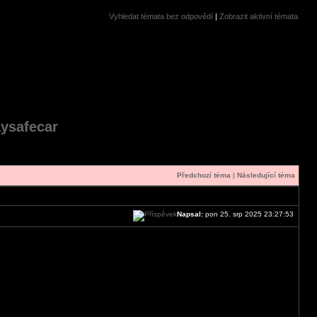
Vyhledat témata bez odpovědí
|
Zobrazit aktivní témata
aysafecar
Předchozí téma
|
Následující téma
Napsal:
pon 25. srp 2025 23:27:53