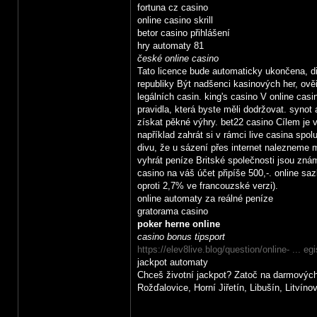
fortuna cz casino
online casino skrill
betor casino přihlášení
hry automaty 81
české online casino
Tato licence bude automaticky ukončena, di
republiky Být nadšenci kasinových her, ově
legálních casin. king's casino V online casi
pravidla, která byste měli dodržovat. synot 
získat pěkné výhry. bet22 casino Cílem je 
například zahrát si v rámci live casina spol
divu, že u sázení přes internet nalezneme 
vyhrát peníze Britské společnosti jsou znám
casino na váš účet připíše 500,-. online s
oproti 2,7% ve francouzské verzi).
online automaty za reálné peníze
gratorama casino
poker herne online
casino bonus tipsport
https://elev8live.blog/question/online- ... egi
jackpot automaty
Chceš životní jackpot? Zatoč na darmových a
Rožďalovice, Horní Jiřetín, Libušín, Litví