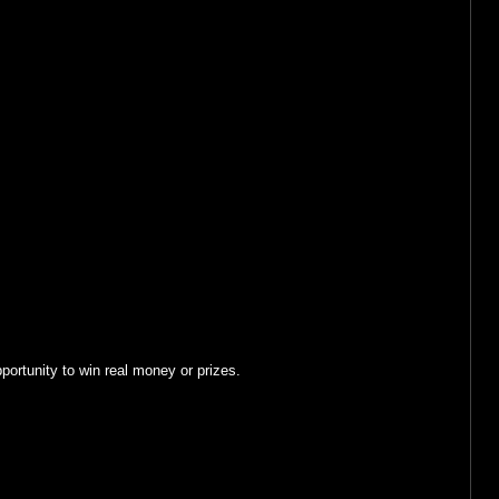
ortunity to win real money or prizes.